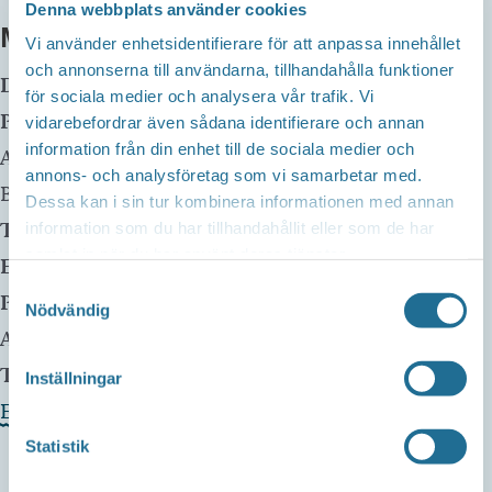
Denna webbplats använder cookies
MER INFO
Vi använder enhetsidentifierare för att anpassa innehållet
och annonserna till användarna, tillhandahålla funktioner
Datum:
17 maj, 2025 kl 10:00
-
18:00
för sociala medier och analysera vår trafik. Vi
Plats:
Börslycke Gård
vidarebefordrar även sådana identifierare och annan
information från din enhet till de sociala medier och
Adress:
Skänningevägen 4
annons- och analysföretag som vi samarbetar med.
Borensberg
,
Dessa kan i sin tur kombinera informationen med annan
Telefon:
725-863113
information som du har tillhandahållit eller som de har
samlat in när du har använt deras tjänster.
E-mail:
mathilda@borslyckegard.se
Samtyckesval
Pris:
Free
Nödvändig
Arrangör:
Telefonnummer arrangör:
725-863113
Inställningar
Evenemangets webbplats »
Statistik