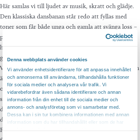
Här samlas vi till ljudet av musik, skratt och glädje.
Den klassiska dansbanan står redo att fyllas med
toner som får både unga och gamla att svänga loss –
perfekt för en lyckad sommarkväll! För den som
hellre njuter av musiken och stampar takten finns
gott om bänkar.
Denna webbplats använder cookies
Vårt fantastiska festplats-crew ser till att stämningen
Vi använder enhetsidentifierare för att anpassa innehållet
och annonserna till användarna, tillhandahålla funktioner
är på topp hela kvällen – med mysig belysning,
för sociala medier och analysera vår trafik. Vi
omtanke i varje detalj och ett öppet café där det
vidarebefordrar även sådana identifierare och annan
serveras både gott fika, en mix av goda mackor,
information från din enhet till de sociala medier och
annons- och analysföretag som vi samarbetar med.
dansburgare och passande dryck för en helkväll i
Dessa kan i sin tur kombinera informationen med annan
dansens tecken.
information som du har tillhandahållit eller som de har
För er som vill stanna över natten finns ställplatser
samlat in när du har använt deras tjänster.
Samtyckesval
för husbil och husvagn – så ni kan njuta av kvällen i