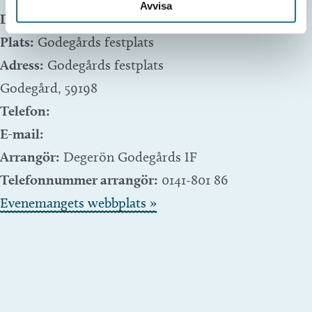
Avvisa
Datum:
28 juni, 2025 kl 21:00
-
29 juni, 2025 kl 01:00
Plats:
Godegårds festplats
Adress:
Godegårds festplats
Godegård
,
59198
Telefon:
E-mail:
Arrangör:
Degerön Godegårds IF
Telefonnummer arrangör:
0141-801 86
Evenemangets webbplats »