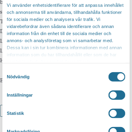
bad things in life, the four piece band has released 5
Vi använder enhetsidentifierare för att anpassa innehållet
singles and their brand new Dissolve EP.
och annonserna till användarna, tillhandahålla funktioner
för sociala medier och analysera vår trafik. Vi
The group consists of:
vidarebefordrar även sådana identifierare och annan
Daniel Lövström -Rhythm guitar/vocals
information från din enhet till de sociala medier och
Linus Ericksson – Lead guitar
annons- och analysföretag som vi samarbetar med.
Dessa kan i sin tur kombinera informationen med annan
Lucas Lundin – Drums
information som du har tillhandahållit eller som de har
Hugo Nilsson – Bass Visa mindre
samlat in när du har använt deras tjänster.
Samtyckesval
Nödvändig
Biljetter: www.tickster.com
Inställningar
Lägg till i kalender
Statistik
Marknadsföring