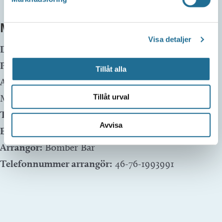
MER INFO
Visa detaljer
Datum:
25 maj, 2024 kl 20:30
Plats:
Bomber Bar
Tillåt alla
Adress:
Prästgatan 3
Motala
,
591 30
Sweden
Tillåt urval
Telefon:
Avvisa
E-mail:
bomberbarmotala@gmail.com
Arrangör:
Bomber Bar
Telefonnummer arrangör:
46-76-1993991