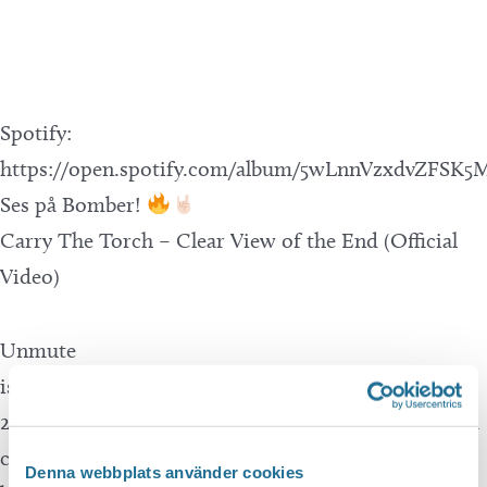
Spotify:
https://open.spotify.com/album/5wLnnVzxdvZFSK5
Ses på Bomber!
Carry The Torch – Clear View of the End (Official
Video)
Unmute
is a Swedish metal band formed in the winter of
2021. With their heavy and dystopic signature sound
combined with a not-so-feelgood lyrics about the
Denna webbplats använder cookies