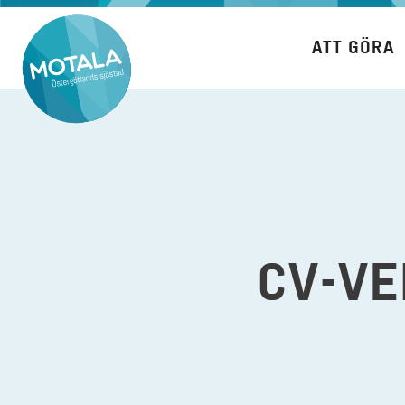
Hoppa
till
ATT GÖRA
innehåll
CV-VE