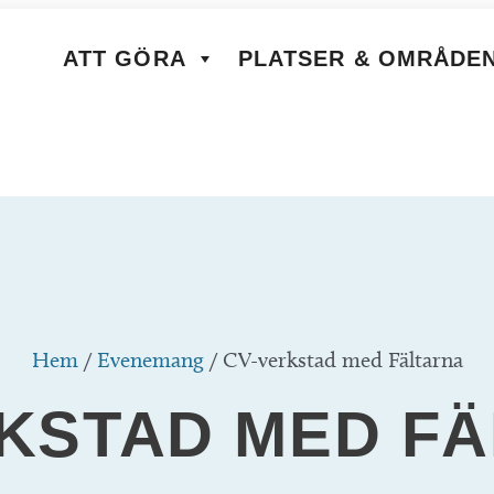
ATT GÖRA
PLATSER & OMRÅDE
Hem
/
Evenemang
/
CV-verkstad med Fältarna
KSTAD MED F