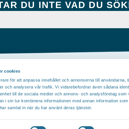
TAR DU INTE VAD DU SÖ
r cookies
Om webbplatsen
rare för att anpassa innehållet och annonserna till användarna, t
Tillgänglighetsredogörelse
er och analysera vår trafik. Vi vidarebefordrar även sådana ident
 enhet till de sociala medier och annons- och analysföretag som 
Integritetspolicy
 i sin tur kombinera informationen med annan information som
e har samlat in när du har använt deras tjänster.