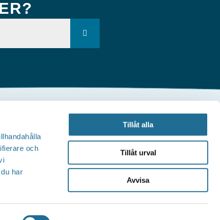
KER?
Andra webbplatser
Tillåt alla
illhandahålla
Tillväxt Motala
ifierare och
Tillåt urval
vi
Visit Östergötland
 du har
Avvisa
Sjöstadskortet
Motala Kommun