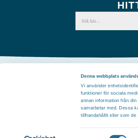
HIT
Denna webbplats använde
Kontakta oss
Vi använder enhetsidentifie
Telefon
funktioner för sociala medi
Besöksservice 0141 - 10 1 2 05
annan information från din
Mail
samarbetar med. Dessa kan
tillhandahållit eller som d
upplev@motala.se
Samtyckesval