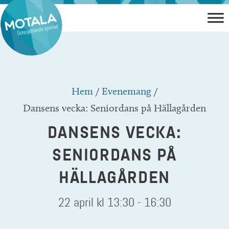
Hoppa
till
innehåll
Hem
/
Evenemang
/
Dansens vecka: Seniordans på Hällagården
DANSENS VECKA:
SENIORDANS PÅ
HÄLLAGÅRDEN
22 april kl 13:30
-
16:30