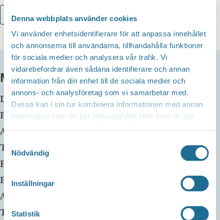
Lägg till i kalender
Denna webbplats använder cookies
Vi använder enhetsidentifierare för att anpassa innehållet
och annonserna till användarna, tillhandahålla funktioner
för sociala medier och analysera vår trafik. Vi
vidarebefordrar även sådana identifierare och annan
MER INFO
information från din enhet till de sociala medier och
annons- och analysföretag som vi samarbetar med.
Datum:
22 april kl 13:30
-
16:30
Dessa kan i sin tur kombinera informationen med annan
Plats:
Hällagården
information som du har tillhandahållit eller som de har
samlat in när du har använt deras tjänster.
Adress:
Borensberg
,
Samtyckesval
Telefon:
Nödvändig
E-mail:
Pris:
100:-
Inställningar
Arrangör:
Hällagården, SPF Boren
Telefonnummer arrangör:
Statistik