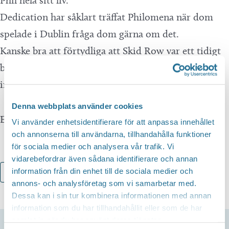
Phil hela sitt liv.
Dedication har såklart träffat Philomena när dom
spelade i Dublin fråga dom gärna om det.
Kanske bra att förtydliga att Skid Row var ett tidigt
band som inte nådde någon större framgång och
inte ska förväxlas med sin namne från USA.
Denna webbplats använder cookies
Evenemang av Bomber Bar Motala och Dedication
Vi använder enhetsidentifierare för att anpassa innehållet
och annonserna till användarna, tillhandahålla funktioner
för sociala medier och analysera vår trafik. Vi
vidarebefordrar även sådana identifierare och annan
information från din enhet till de sociala medier och
Lägg till i kalender
annons- och analysföretag som vi samarbetar med.
Dessa kan i sin tur kombinera informationen med annan
information som du har tillhandahållit eller som de har
samlat in när du har använt deras tjänster.