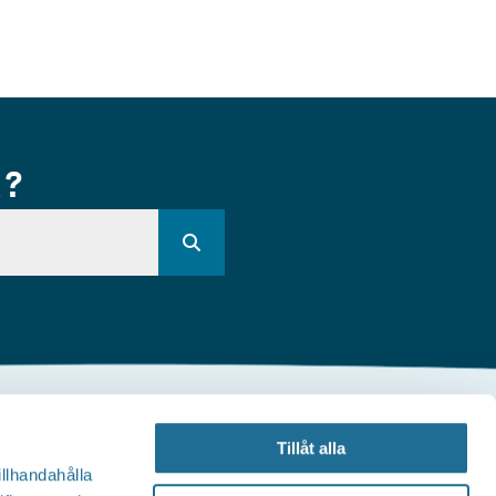
R?
Andra webbplatser
Tillåt alla
illhandahålla
illväxt Motala