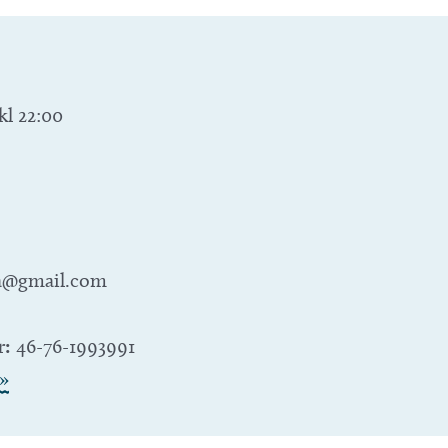
kl 22:00
a@gmail.com
r:
46-76-1993991
»