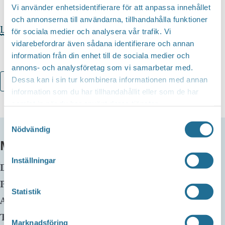
Vi använder enhetsidentifierare för att anpassa innehållet
och annonserna till användarna, tillhandahålla funktioner
Läs mer
för sociala medier och analysera vår trafik. Vi
vidarebefordrar även sådana identifierare och annan
information från din enhet till de sociala medier och
annons- och analysföretag som vi samarbetar med.
Dessa kan i sin tur kombinera informationen med annan
Lägg till i kalender
information som du har tillhandahållit eller som de har
samlat in när du har använt deras tjänster.
Samtyckesval
Nödvändig
MER INFO
Inställningar
Datum:
2 maj, 2024 kl 08:00
-
5 maj, 2024 kl 23:55
Plats:
Statistik
Adress:
Telefon:
Marknadsföring