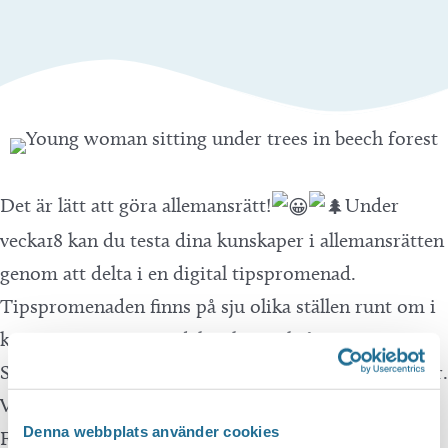
Det är lätt att göra allemansrätt!
Under
vecka18 kan du testa dina kunskaper i allemansrätten
genom att delta i en digital tipspromenad.
Tipspromenaden finns på sju olika ställen runt om i
kommunen. Du som deltar kan också vinna ett
Sjöstadskort! Vi lottar ut 2 stycken kort á 200 kronor.
Vinnaren presenteras här på kommunens
Denna webbplats använder cookies
Facebooksida under vecka 19. Lycka till!