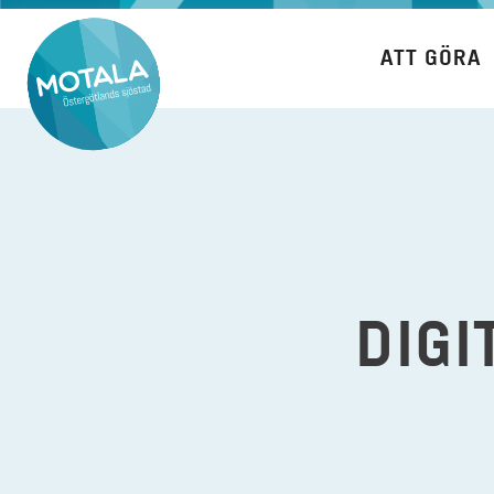
Hoppa
till
ATT GÖRA
innehåll
DIGI