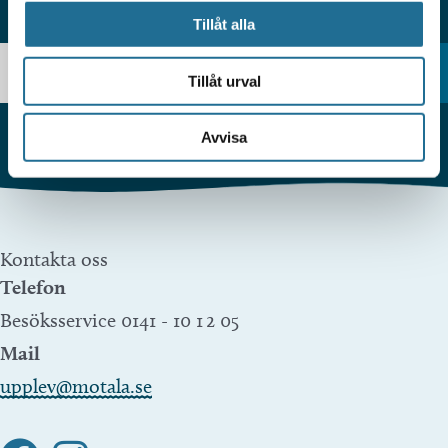
HITTAR DU INTE VAD DU SÖKER?
Tillåt alla
Tillåt urval
Avvisa
Kontakta oss
Telefon
Besöksservice 0141 - 10 1 2 05
Mail
upplev@motala.se