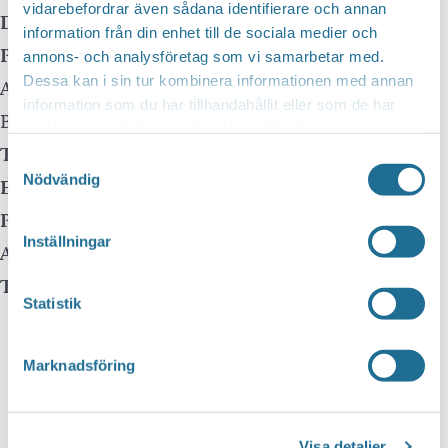
vidarebefordrar även sådana identifierare och annan
Datum:
27 september, 2024 kl 10:30
-
11:30
information från din enhet till de sociala medier och
Plats:
Borensbergs Bibliotek
annons- och analysföretag som vi samarbetar med.
Dessa kan i sin tur kombinera informationen med annan
Adress:
Husbyvägen 13
information som du har tillhandahållit eller som de har
Borensberg
,
59175
samlat in när du har använt deras tjänster.
Telefon:
0141-22 58 75
Samtyckesval
Nödvändig
E-mail:
Pris:
Gratis
Inställningar
Arrangör:
Telefonnummer arrangör:
Statistik
Marknadsföring
Visa detaljer