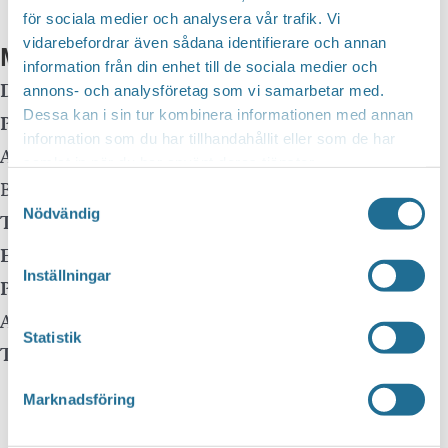
för sociala medier och analysera vår trafik. Vi
vidarebefordrar även sådana identifierare och annan
Mer info
information från din enhet till de sociala medier och
Datum:
4 oktober, 2024 kl 10:30
-
11:30
annons- och analysföretag som vi samarbetar med.
Dessa kan i sin tur kombinera informationen med annan
Plats:
Borensbergs Bibliotek
information som du har tillhandahållit eller som de har
Adress:
Husbyvägen 13
samlat in när du har använt deras tjänster.
Borensberg
,
59175
Samtyckesval
Nödvändig
Telefon:
0141-22 58 75
E-mail:
Inställningar
Pris:
Gratis
Arrangör:
Statistik
Telefonnummer arrangör:
Marknadsföring