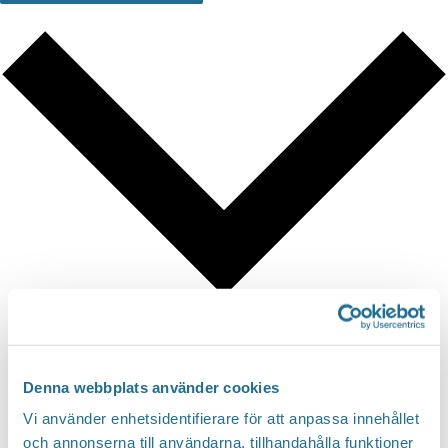
Google Kalender
iCalendar
Denna webbplats använder cookies
Outlook 365
Vi använder enhetsidentifierare för att anpassa innehållet
Outlook Live
och annonserna till användarna, tillhandahålla funktioner