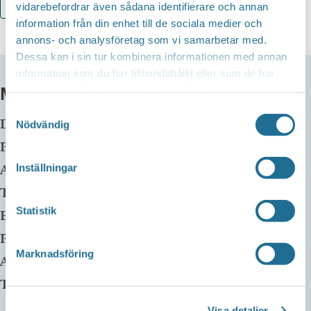
Lägg till i kalender
vidarebefordrar även sådana identifierare och annan
information från din enhet till de sociala medier och
annons- och analysföretag som vi samarbetar med.
Dessa kan i sin tur kombinera informationen med annan
information som du har tillhandahållit eller som de har
MER INFO
samlat in när du har använt deras tjänster.
Samtyckesval
Datum:
11 juni, 2025 kl 14:00
-
15:00
Nödvändig
Plats:
Motala huvudbibliotek
Adress:
Inställningar
Telefon:
Statistik
E-mail:
Pris:
Gratis
Marknadsföring
Arrangör:
Telefonnummer arrangör:
Visa detaljer