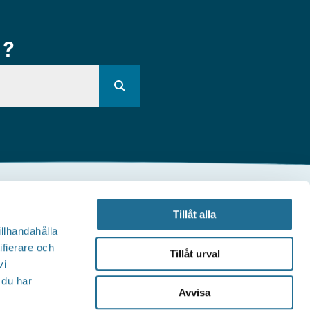
R?
Andra webbplatser
Tillåt alla
illhandahålla
illväxt Motala
ifierare och
Tillåt urval
vi
Visit Östergötland
 du har
Avvisa
Sjöstadskortet