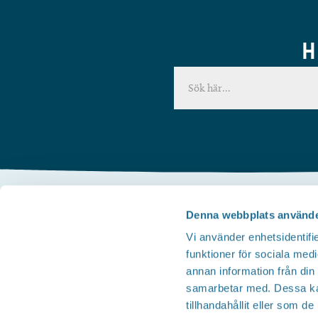
H
Denna webbplats använde
Kontakta oss
Vi använder enhetsidentifie
Telefon
funktioner för sociala medi
Besöksservice 0141 - 10 1 2 05
annan information från din
Mail
samarbetar med. Dessa kan
tillhandahållit eller som d
upplev@motala.se