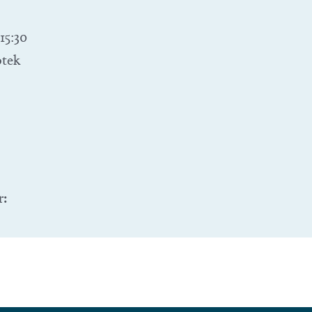
15:30
otek
r: