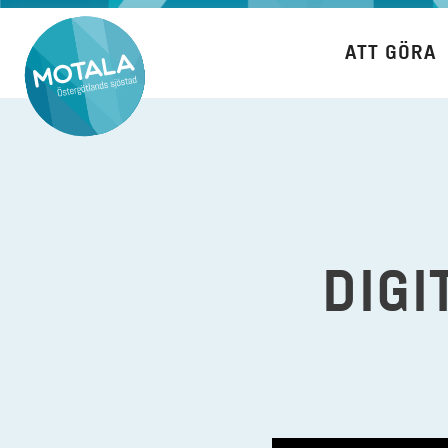
Hoppa
till
ATT GÖRA
innehåll
DIGI