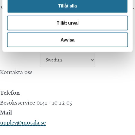
expect the translation to be 100 percent correct.
Tillåt alla
Tillåt urval
Tillväxt Motala is not responsible for any
mistakes in translations performed by Google
Avvisa
Translate.
Kontakta oss
Telefon
Besöksservice 0141 - 10 1 2 05
Mail
upplev@motala.se