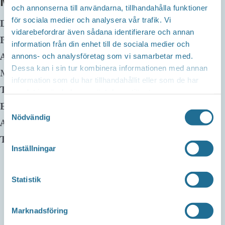
MER INFO
och annonserna till användarna, tillhandahålla funktioner
för sociala medier och analysera vår trafik. Vi
Datum:
22 juli kl 19:00
-
21:30
vidarebefordrar även sådana identifierare och annan
Plats:
FORNÅS ARENA
information från din enhet till de sociala medier och
Adress:
Dunteberget
annons- och analysföretag som vi samarbetar med.
Dessa kan i sin tur kombinera informationen med annan
Motala
,
information som du har tillhandahållit eller som de har
Telefon:
samlat in när du har använt deras tjänster.
E-mail:
Samtyckesval
Nödvändig
Arrangör:
Piraterna Speedway
Telefonnummer arrangör:
Inställningar
Statistik
Marknadsföring