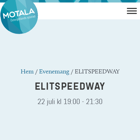
Hoppa
till
innehåll
Hem
/
Evenemang
/
ELITSPEEDWAY
ELITSPEEDWAY
22 juli kl 19:00
-
21:30