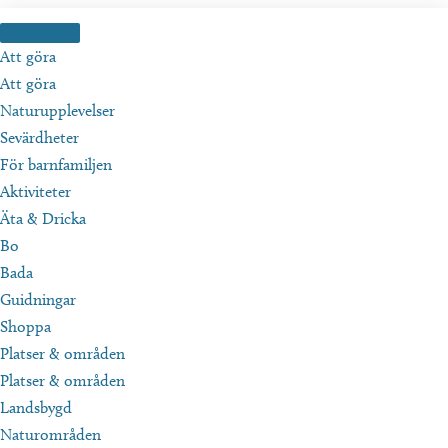
Hoppa
till
Att göra
innehåll
Att göra
Naturupplevelser
Sevärdheter
För barnfamiljen
Aktiviteter
Äta & Dricka
Bo
Bada
Guidningar
Shoppa
Platser & områden
Platser & områden
Landsbygd
Naturområden