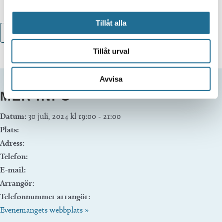
Tillåt alla
Lägg till i kalender
Tillåt urval
Avvisa
MER INFO
Datum:
30 juli, 2024 kl 19:00
-
21:00
Plats:
Adress:
Telefon:
E-mail:
Arrangör:
Telefonnummer arrangör:
Evenemangets webbplats »