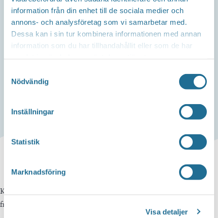
information från din enhet till de sociala medier och
ELITSPEEDWAY
annons- och analysföretag som vi samarbetar med.
Dessa kan i sin tur kombinera informationen med annan
VARGARNA VS
information som du har tillhandahållit eller som de har
PIRATERNA
samlat in när du har använt deras tjänster.
Samtyckesval
30 juli, 2024 kl 19:00
-
21:00
Nödvändig
Inställningar
Statistik
Marknadsföring
Kom och se speedway i världsklass på Skrot-Anders Area. Heja
fram våra världsförare med bl.a. Marcel Janovski i spetsen.
Visa detaljer