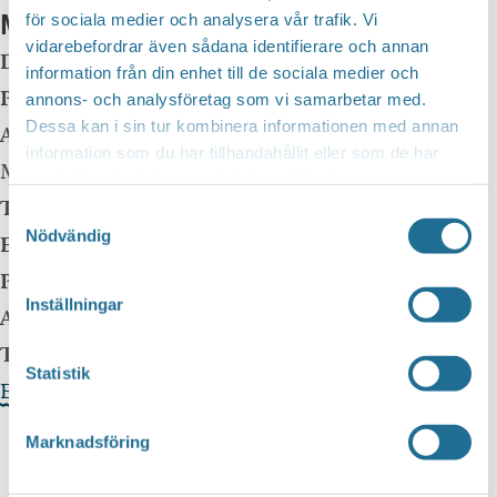
Mer info
för sociala medier och analysera vår trafik. Vi
vidarebefordrar även sådana identifierare och annan
Datum:
30 november, 2025 kl 14:00
-
17:00
information från din enhet till de sociala medier och
Plats:
Kulturakademin Motala
annons- och analysföretag som vi samarbetar med.
Dessa kan i sin tur kombinera informationen med annan
Adress:
Urban Hjärnes väg 6
information som du har tillhandahållit eller som de har
Motala
,
59130
samlat in när du har använt deras tjänster.
Telefon:
070-270 36 56
Samtyckesval
Nödvändig
E-mail:
kulturskolan@motala.se
Pris:
Free
Inställningar
Arrangör:
Kulturskolan Motala
Telefonnummer arrangör:
0141-225070
Statistik
Evenemangets webbplats »
Marknadsföring