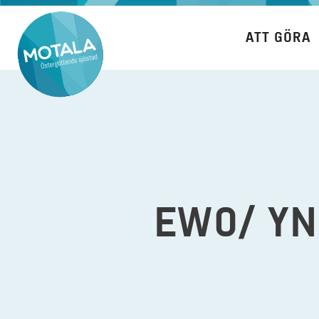
Hoppa
till
ATT GÖRA
innehåll
EWO/ YN