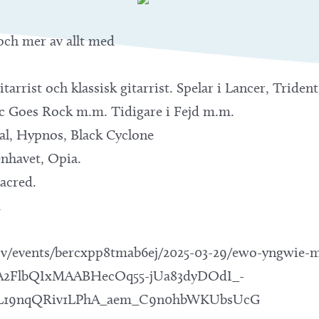
och mer av allt med
tarrist och klassisk gitarrist. Spelar i Lancer, Tride
sic Goes Rock m.m. Tidigare i Fejd m.m.
al, Hypnos, Black Cyclone
nhavet, Opia.
acred.
d
sv/events/bercxpp8tmab6ej/2025-03-29/ewo-yngwie-m
uA2FlbQIxMAABHecOq55-jUa83dyDOdI_-
L19nqQRiv1LPhA_aem_C9n0hbWKUbsUcG