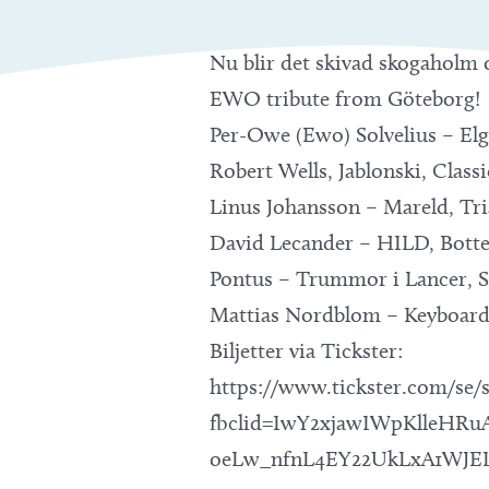
Nu blir det skivad skogaholm 
EWO tribute from Göteborg!
Per-Owe (Ewo) Solvelius – Elgi
Robert Wells, Jablonski, Clas
Linus Johansson – Mareld, Tri
David Lecander – HILD, Botte
Pontus – Trummor i Lancer, S
Mattias Nordblom – Keyboar
Biljetter via Tickster:
https://www.tickster.com/se/
fbclid=IwY2xjawIWpKlleHR
oeLw_nfnL4EY22UkLxA1WJE