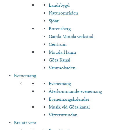
Landsbygd
Naturområden
Sjöar
Borensberg
Gamla Motala verkstad
Centrum
Motala Hamn
Göta Kanal
Varamobaden
Evenemang
Evenemang
Återkommande evenemang
Evenemangskalender
Musik vid Göta kanal
Vätternrundan
Bra att veta