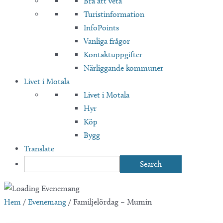
Bra att veta
Turistinformation
InfoPoints
Vanliga frågor
Kontaktuppgifter
Närliggande kommuner
Livet i Motala
Livet i Motala
Hyr
Köp
Bygg
Translate
Hem
/
Evenemang
/
Familjelördag – Mumin