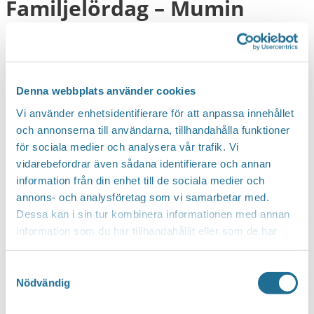
Familjelördag – Mumin
12 april, 2025 kl 11:00
-
14:00
Denna webbplats använder cookies
Välkommen att fira Mumin 80 år. Det blir dramatiserade
Vi använder enhetsidentifierare för att anpassa innehållet
sagostunder, tipspromenad och pyssel. Ingen anmälan.
och annonserna till användarna, tillhandahålla funktioner
för sociala medier och analysera vår trafik. Vi
vidarebefordrar även sådana identifierare och annan
information från din enhet till de sociala medier och
annons- och analysföretag som vi samarbetar med.
Dessa kan i sin tur kombinera informationen med annan
information som du har tillhandahållit eller som de har
samlat in när du har använt deras tjänster.
Samtyckesval
Nödvändig