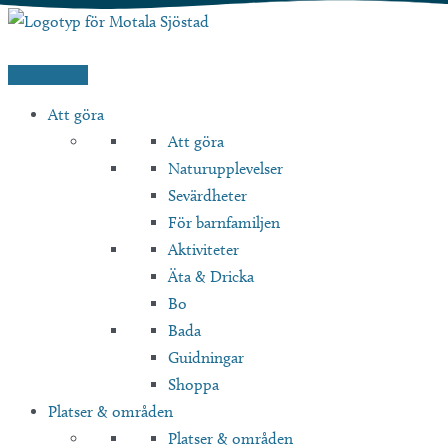
Hoppa
till
innehåll
Att göra
Att göra
Naturupplevelser
Sevärdheter
För barnfamiljen
Aktiviteter
Äta & Dricka
Bo
Bada
Guidningar
Shoppa
Platser & områden
Platser & områden