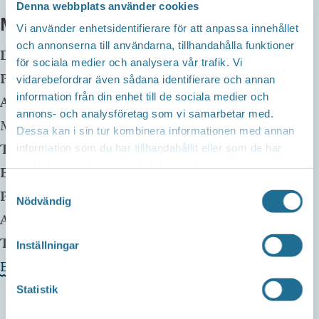
Denna webbplats använder cookies
MER INFO
Vi använder enhetsidentifierare för att anpassa innehållet
och annonserna till användarna, tillhandahålla funktioner
Datum:
6 maj, 2025 kl 14:00
-
16:00
för sociala medier och analysera vår trafik. Vi
Plats:
IOGT-NTO Poppelgatan 6, Motala
vidarebefordrar även sådana identifierare och annan
information från din enhet till de sociala medier och
Adress:
Poppelgatan 6
annons- och analysföretag som vi samarbetar med.
Motala
,
Sweden
Dessa kan i sin tur kombinera informationen med annan
Telefon:
information som du har tillhandahållit eller som de har
samlat in när du har använt deras tjänster.
E-mail:
tomas@bjorkastorgard.se
Samtyckesval
Pris:
Gratis
Nödvändig
Arrangör:
Motaladraget
Telefonnummer arrangör:
070-6613210
Inställningar
Evenemangets webbplats »
Statistik