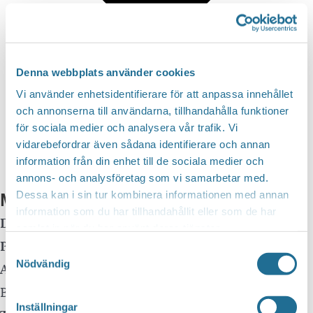
Denna webbplats använder cookies
Google Kalender
Vi använder enhetsidentifierare för att anpassa innehållet
iCalendar
och annonserna till användarna, tillhandahålla funktioner
för sociala medier och analysera vår trafik. Vi
Outlook 365
vidarebefordrar även sådana identifierare och annan
Outlook Live
information från din enhet till de sociala medier och
annons- och analysföretag som vi samarbetar med.
Mer info
Dessa kan i sin tur kombinera informationen med annan
information som du har tillhandahållit eller som de har
Datum:
17 maj, 2025 kl 10:00
-
16:00
samlat in när du har använt deras tjänster.
Plats:
Brunneby Musteri
Samtyckesval
Nödvändig
Adress:
Brunneby Gård
Borensberg
,
59177
Inställningar