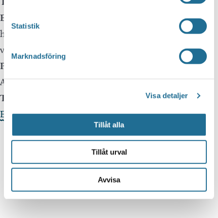
Telefon:
0141-40204
E-mail:
Statistik
https://www.ostgotadagarna.se/sv/342693/Fira-in-
varen-pa-Brunneby/
Marknadsföring
Pris:
Free
Arrangör:
Visa detaljer
Telefonnummer arrangör:
0141-40204
Evenemangets webbplats »
Tillåt alla
Tillåt urval
Avvisa