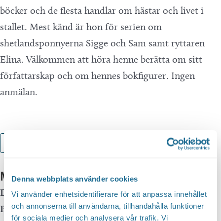
böcker och de flesta handlar om hästar och livet i
stallet. Mest känd är hon för serien om
shetlandsponnyerna Sigge och Sam samt ryttaren
Elina. Välkommen att höra henne berätta om sitt
författarskap och om hennes bokfigurer. Ingen
anmälan.
Lägg till i kalender
Mer info
Denna webbplats använder cookies
Datum:
19 februari, 2025 kl 15:00
-
16:00
Vi använder enhetsidentifierare för att anpassa innehållet
och annonserna till användarna, tillhandahålla funktioner
Plats:
Motala Bibliotek
för sociala medier och analysera vår trafik. Vi