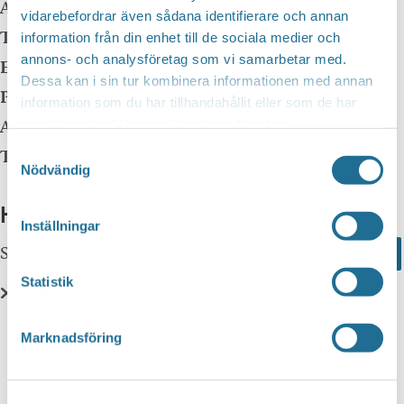
Adress:
vidarebefordrar även sådana identifierare och annan
Telefon:
information från din enhet till de sociala medier och
annons- och analysföretag som vi samarbetar med.
E-mail:
Dessa kan i sin tur kombinera informationen med annan
Pris:
Gratis
information som du har tillhandahållit eller som de har
Arrangör:
samlat in när du har använt deras tjänster.
Samtyckesval
Telefonnummer arrangör:
Nödvändig
Evenemangets webbplats »
Hittar du inte vad du söker?
Inställningar
Sök här...
Search
Statistik
Translate
Marknadsföring
You can translate this website with Google