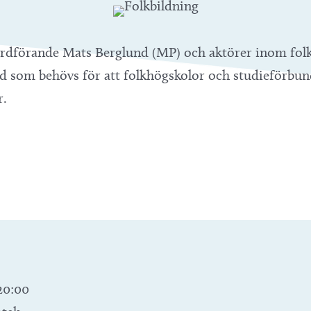
ordförande Mats Berglund (MP) och aktörer inom fol
d som behövs för att folkhögskolor och studieförbund
r.
20:00