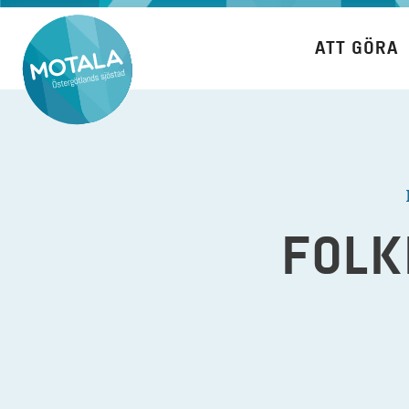
Hoppa
till
ATT GÖRA
innehåll
FOLK