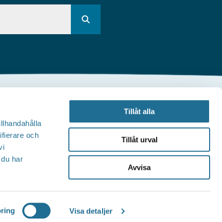
Andra webbplatser
Tillåt alla
illhandahålla
illväxt Motala
ifierare och
Tillåt urval
vi
Visit Östergötland
 du har
Avvisa
Sjöstadskortet
Motala Kommun
ring
Visa detaljer