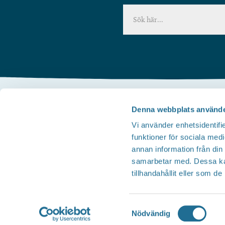
Denna webbplats använde
Kontakta oss
Vi använder enhetsidentifie
Telefon
funktioner för sociala medi
Besöksservice 0141 - 10 1 2 05
annan information från din
Mail
samarbetar med. Dessa kan
tillhandahållit eller som d
upplev@motala.se
Samtyckesval
Nödvändig
Översätt