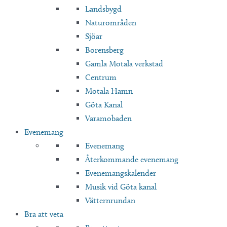
Landsbygd
Naturområden
Sjöar
Borensberg
Gamla Motala verkstad
Centrum
Motala Hamn
Göta Kanal
Varamobaden
Evenemang
Evenemang
Återkommande evenemang
Evenemangskalender
Musik vid Göta kanal
Vätternrundan
Bra att veta