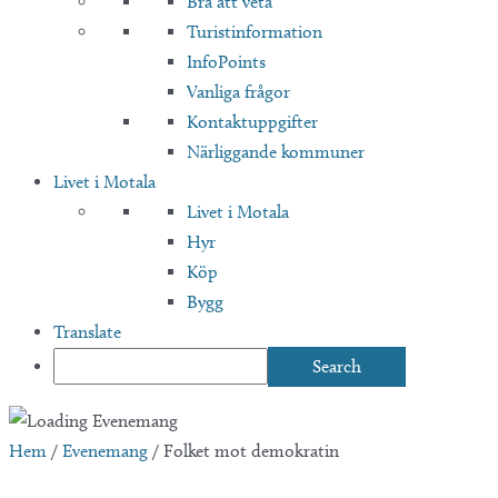
Bra att veta
Turistinformation
InfoPoints
Vanliga frågor
Kontaktuppgifter
Närliggande kommuner
Livet i Motala
Livet i Motala
Hyr
Köp
Bygg
Translate
Hem
/
Evenemang
/
Folket mot demokratin