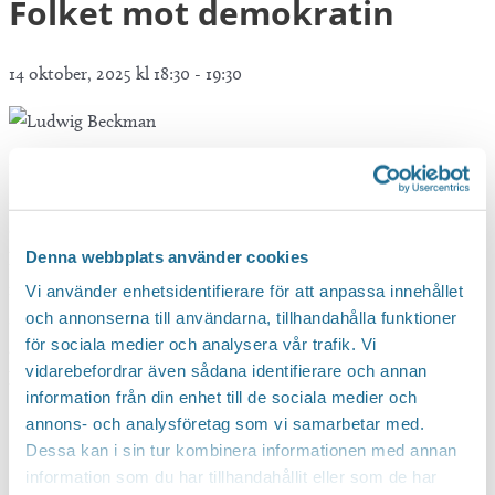
Folket mot demokratin
14 oktober, 2025 kl 18:30
-
19:30
Föreläsare: Ludvig Beckman, statsvetare och professor vid
Stockholms universitet. I dag utmanas den representativa
demokratin i många länder av partier, rörelser och karismatiska
Denna webbplats använder cookies
ledare som säger sig ställa upp på demokratins idéer. Hur ska vi
förhålla oss till rörelser som kallar sig demokratiska och
Vi använder enhetsidentifierare för att anpassa innehållet
samtidigt ifrågasätter demokratins spelregler? Vad innebär det
och annonserna till användarna, tillhandahålla funktioner
för sociala medier och analysera vår trafik. Vi
att folket har makten i en demokrati? Gratisbiljett finns att
vidarebefordrar även sådana identifierare och annan
hämta på biblioteket.
information från din enhet till de sociala medier och
annons- och analysföretag som vi samarbetar med.
Dessa kan i sin tur kombinera informationen med annan
information som du har tillhandahållit eller som de har