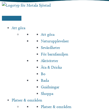
Hoppa
till
innehåll
Att göra
Att göra
Naturupplevelser
Sevärdheter
För barnfamiljen
Aktiviteter
Äta & Dricka
Bo
Bada
Guidningar
Shoppa
Platser & områden
Platser & områden