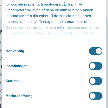
Lägg till i kalender
för sociala medier och analysera vår trafik. Vi
vidarebefordrar även sådana identifierare och annan
information från din enhet till de sociala medier och
annons- och analysföretag som vi samarbetar med.
Dessa kan i sin tur kombinera informationen med annan
MER INFO
information som du har tillhandahållit eller som de har
samlat in när du har använt deras tjänster.
Datum:
2 december, 2024 kl 18:30
-
19:30
Samtyckesval
Plats:
Motala huvudbibliotek
Nödvändig
Adress:
Telefon:
Inställningar
E-mail:
Statistik
Pris:
Gratis
Arrangör:
Folkuniversitetet, Personalklubben
Marknadsföring
Nyckeln Konst– och kultursektionen och Motala
bibliotek