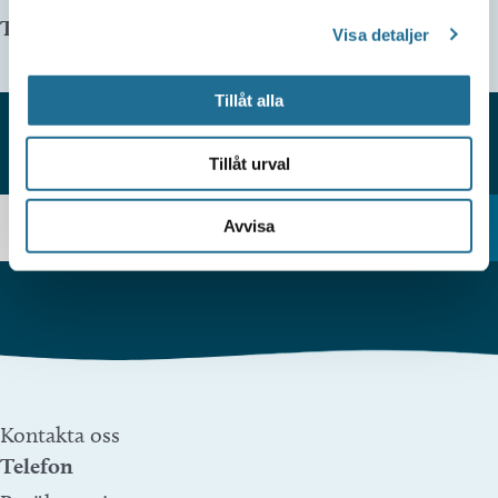
Telefonnummer arrangör:
Visa detaljer
Tillåt alla
Tillåt urval
HITTAR DU INTE VAD DU SÖKER?
Avvisa
Kontakta oss
Telefon