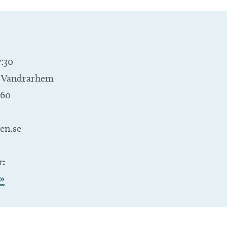
7:30
 Vandrarhem
 60
en.se
r:
»