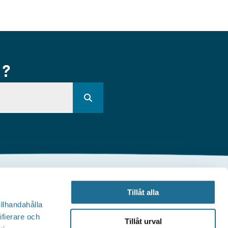
R?
Andra webbplatser
Tillåt alla
illhandahålla
illväxt Motala
ifierare och
Tillåt urval