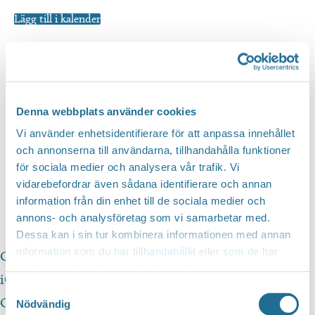
Lägg till i kalender
Denna webbplats använder cookies
Vi använder enhetsidentifierare för att anpassa innehållet
och annonserna till användarna, tillhandahålla funktioner
för sociala medier och analysera vår trafik. Vi
vidarebefordrar även sådana identifierare och annan
information från din enhet till de sociala medier och
annons- och analysföretag som vi samarbetar med.
Dessa kan i sin tur kombinera informationen med annan
information som du har tillhandahållit eller som de har
Google Kalender
samlat in när du har använt deras tjänster.
iCalendar
Samtyckesval
Outlook 365
Nödvändig