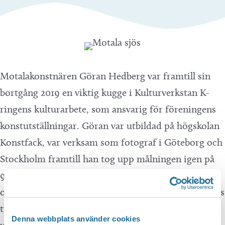
Motalakonstnären Göran Hedberg var framtill sin
bortgång 2019 en viktig kugge i Kulturverkstan K-
ringens kulturarbete, som ansvarig för föreningens
konstutställningar. Göran var utbildad på högskolan
Konstfack, var verksam som fotograf i Göteborg och
Stockholm framtill han tog upp målningen igen på
90-talet. Som konstnär hade han ateljé i K-ringen
och lämnade efter sig konst som till stor del skänktes
till föreningen. De konstverken visar vi nu i en
Denna webbplats använder cookies