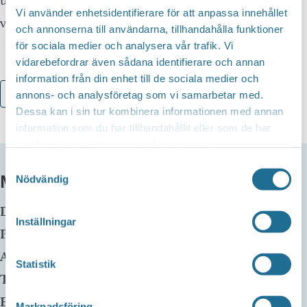
utställning. Behållningen går till K-ringens
Vi använder enhetsidentifierare för att anpassa innehållet
verksamhet.
och annonserna till användarna, tillhandahålla funktioner
för sociala medier och analysera vår trafik. Vi
vidarebefordrar även sådana identifierare och annan
information från din enhet till de sociala medier och
Lägg till i kalender
annons- och analysföretag som vi samarbetar med.
Dessa kan i sin tur kombinera informationen med annan
information som du har tillhandahållit eller som de har
samlat in när du har använt deras tjänster.
Samtyckesval
MER INFO
Nödvändig
Datum:
10 mars, 2024 kl 12:00
-
16:00
Inställningar
Plats:
Kulturverkstan K-Ringen
Adress:
Statistik
Telefon:
E-mail:
info@k-ringenmotala.se
Marknadsföring