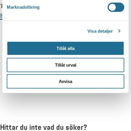
Telefonnummer arrangör:
0141-209900
Marknadsföring
Evenemangets webbplats »
Visa detaljer
Tillåt alla
Tillåt urval
Avvisa
Hittar du inte vad du söker?