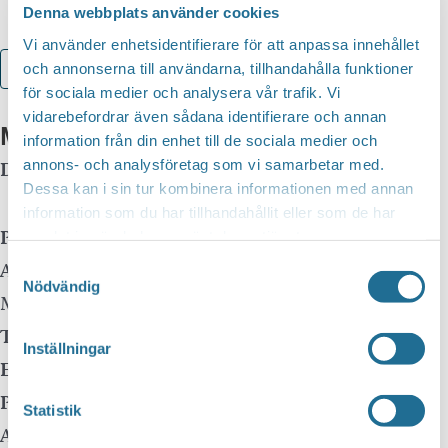
Denna webbplats använder cookies
Vi använder enhetsidentifierare för att anpassa innehållet
och annonserna till användarna, tillhandahålla funktioner
Lägg till i kalender
för sociala medier och analysera vår trafik. Vi
vidarebefordrar även sådana identifierare och annan
Mer info
information från din enhet till de sociala medier och
annons- och analysföretag som vi samarbetar med.
Datum:
8 augusti kl 14:00
-
15:30
Dessa kan i sin tur kombinera informationen med annan
Event Series
(See All)
information som du har tillhandahållit eller som de har
Plats:
Torrdockan Motala Verkstad
samlat in när du har använt deras tjänster.
Adress:
Varvsgatan 18
Samtyckesval
Nödvändig
Motala
,
591 60
Telefon:
Inställningar
E-mail:
info@sveciatravels.se
Pris:
150:-
Statistik
Arrangör: