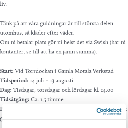
liv.
Tänk på att våra guidningar är till största delen
utomhus, så kläder efter väder.
Om ni betalar plats gör ni helst det via Swish (har ni
kontanter, se till att ha en jämn summa).
Start:
Vid Torrdockan i Gamla Motala Verkstad
Tidsperiod:
14 juli – 13 augusti
Dag:
Tisdagar, torsdagar och lördagar kl. 14.00
Tidsåtgång:
Ca. 1,5 timme
Pris:
150 kr vuxen, 70 kr barn (7-18 år. barn 0-6 år går
gratis)