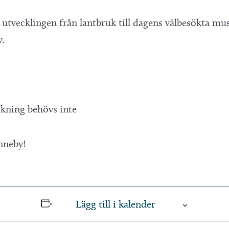
utvecklingen från lantbruk till dagens välbesökta mus
v.
okning behövs inte
nneby!
Lägg till i kalender