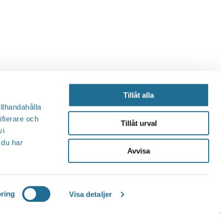
Tillåt alla
illhandahålla
ifierare och
Tillåt urval
vi
 du har
Avvisa
ring
Visa detaljer