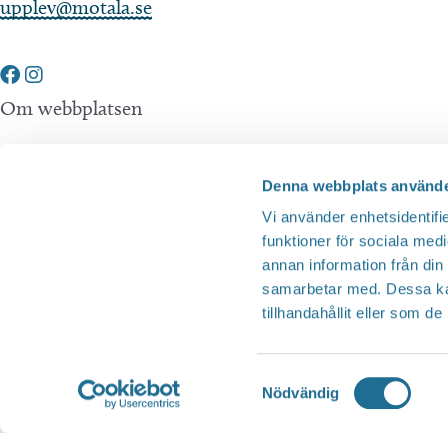
upplev@motala.se
Om webbplatsen
Tillgänglighetsredogörelse
Denna webbplats använde
Integritetspolicy
Vi använder enhetsidentifie
funktioner för sociala medi
annan information från din
Andra webbplatser
samarbetar med. Dessa kan
tillhandahållit eller som d
Tillväxt Motala
Visit Östergötland
Samtyckesval
Nödvändig
Sjöstadskortet
Översätt
Motala Kommun