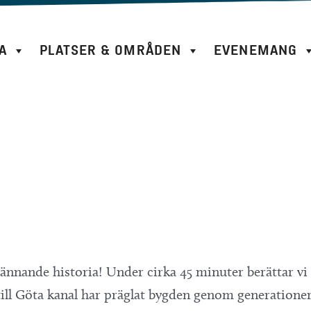
A
PLATSER & OMRÅDEN
EVENEMANG
nnande historia! Under cirka 45 minuter berättar v
ill
Göta kanal
har präglat bygden genom generationer