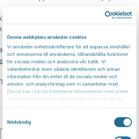
Övrigt? Anmäl er innan. Ta med kompisarna och
träna!
Denna webbplats använder cookies
Vi använder enhetsidentifierare för att anpassa innehållet
Kontakt? Anmälan görs på 0141-21 59 11 alt
och annonserna till användarna, tillhandahålla funktioner
motala@korpen.se
för sociala medier och analysera vår trafik. Vi
vidarebefordrar även sådana identifierare och annan
information från din enhet till de sociala medier och
Tid? 11:00
annons- och analysföretag som vi samarbetar med.
Dessa kan i sin tur kombinera informationen med annan
information som du har tillhandahållit eller som de har
samlat in när du har använt deras tjänster.
Samtyckesval
Nödvändig
Lägg till i kalender