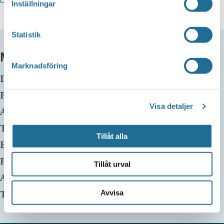
Inställningar
Statistik
MER INFO
Marknadsföring
Datum:
4 april, 2024 kl 11:00
-
12:00
Plats:
Motala Korpen
Visa detaljer
Adress:
Telefon:
Tillåt alla
E-mail:
Pris:
Gratis
Tillåt urval
Arrangör:
Motala Korpen
Telefonnummer arrangör:
Avvisa