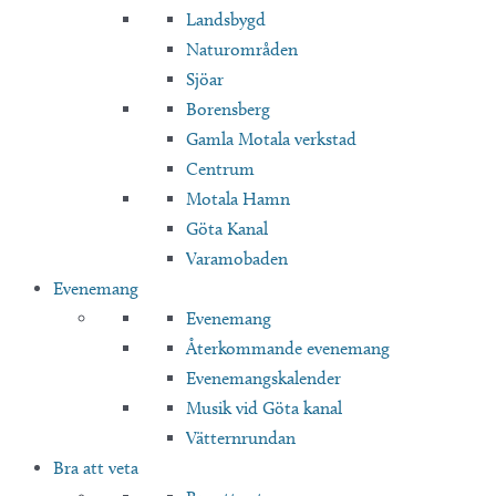
Landsbygd
Naturområden
Sjöar
Borensberg
Gamla Motala verkstad
Centrum
Motala Hamn
Göta Kanal
Varamobaden
Evenemang
Evenemang
Återkommande evenemang
Evenemangskalender
Musik vid Göta kanal
Vätternrundan
Bra att veta