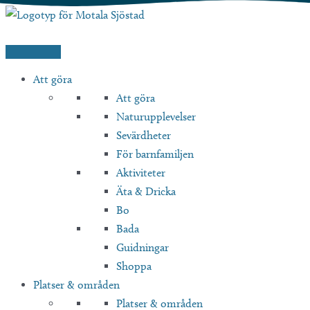
Hoppa
till
innehåll
Att göra
Att göra
Naturupplevelser
Sevärdheter
För barnfamiljen
Aktiviteter
Äta & Dricka
Bo
Bada
Guidningar
Shoppa
Platser & områden
Platser & områden