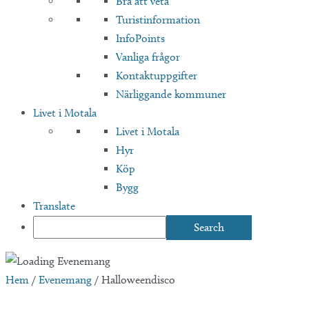
Bra att veta
Turistinformation
InfoPoints
Vanliga frågor
Kontaktuppgifter
Närliggande kommuner
Livet i Motala
Livet i Motala
Hyr
Köp
Bygg
Translate
Hem
/
Evenemang
/
Halloweendisco