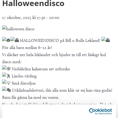
Halloweendisco
17 oktober, 2025 kl 17:30
-
20:00
HALLOWEENDISCO på Bill o Bulls Lekland!
För alla barn mellan 6–12 år!
Vi släcker ner hela leklandet och bjuder in till ett läskigt kul
disco med:
Nedsläckta kalasrum att utforska
Limbo-tävling
Små discoljus
Utklädnadslotteri, där alla som klär ut sej kan vina godis!
Barn får gärna ha med en vuxen.
Nu går det att förköpa biljetter i vårat bokningssystem. Det går
bra att komma 17.30, på biljetterna stå det 18.