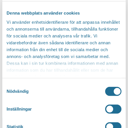
Boka här:
https://billobulls.bokamera.se/book
(Glöm inte att kryssa i betalningsrutan när du gör bokningen)
Denna webbplats använder cookies
Tagga dina vänner och kom om ni törs…
Vi använder enhetsidentifierare för att anpassa innehållet
och annonserna till användarna, tillhandahålla funktioner
för sociala medier och analysera vår trafik. Vi
vidarebefordrar även sådana identifierare och annan
information från din enhet till de sociala medier och
annons- och analysföretag som vi samarbetar med.
Dessa kan i sin tur kombinera informationen med annan
information som du har tillhandahållit eller som de har
samlat in när du har använt deras tjänster.
Samtyckesval
Nödvändig
Inställningar
Lägg till i kalender
Statistik