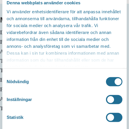
Denna webbplats använder cookies
Vi använder enhetsidentifierare för att anpassa innehållet
MER INFO
och annonserna till användarna, tillhandahålla funktioner
för sociala medier och analysera vår trafik. Vi
Datum:
10 oktober, 2024 kl 14:00
-
16:00
vidarebefordrar även sådana identifierare och annan
information från din enhet till de sociala medier och
Plats:
Tjällmo bibliotek
annons- och analysföretag som vi samarbetar med.
Adress:
Länsvägen
Dessa kan i sin tur kombinera informationen med annan
Tjällmo
,
59190
Sverige
information som du har tillhandahållit eller som de har
samlat in när du har använt deras tjänster.
Telefon:
0141222546
Samtyckesval
E-mail:
Nödvändig
Pris:
Gratis
Arrangör:
Inställningar
Telefonnummer arrangör:
Statistik