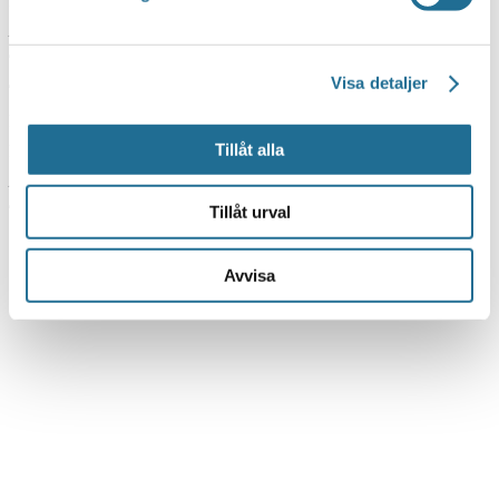
Plats:
Tjällmo bibliotek
Adress:
Länsvägen
Tjällmo
,
59190
Sverige
Visa detaljer
Telefon:
0141222546
E-mail:
Tillåt alla
Pris:
Gratis
Arrangör:
Telefonnummer arrangör:
Tillåt urval
Avvisa