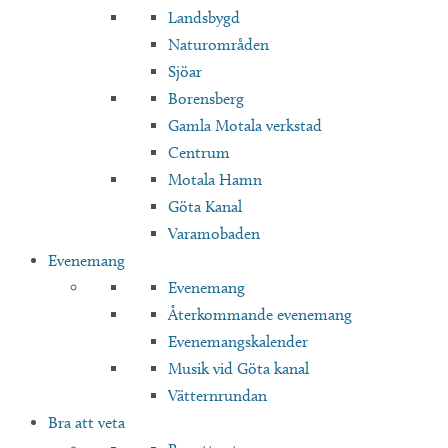
Landsbygd
Naturområden
Sjöar
Borensberg
Gamla Motala verkstad
Centrum
Motala Hamn
Göta Kanal
Varamobaden
Evenemang
Evenemang
Återkommande evenemang
Evenemangskalender
Musik vid Göta kanal
Vätternrundan
Bra att veta