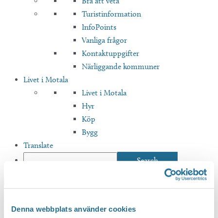
Bra att veta
Turistinformation
InfoPoints
Vanliga frågor
Kontaktuppgifter
Närliggande kommuner
Livet i Motala
Livet i Motala
Hyr
Köp
Bygg
Translate
Hem
/
Evenemang
/
Handarbeta på bibblan
Denna webbplats använder cookies