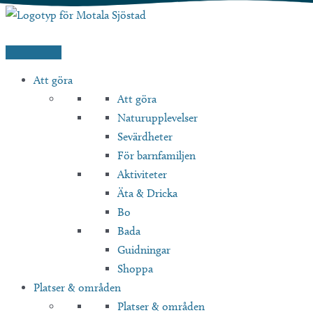
Hoppa
till
innehåll
Att göra
Att göra
Naturupplevelser
Sevärdheter
För barnfamiljen
Aktiviteter
Äta & Dricka
Bo
Bada
Guidningar
Shoppa
Platser & områden
Platser & områden