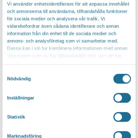
Handarbeta på bibblan
Vi använder enhetsidentifierare för att anpassa innehållet
och annonserna till användarna, tillhandahålla funktioner
för sociala medier och analysera vår trafik. Vi
2 april kl 14:00
-
16:00
vidarebefordrar även sådana identifierare och annan
information från din enhet till de sociala medier och
Event Series
(See All)
annons- och analysföretag som vi samarbetar med.
Dessa kan i sin tur kombinera informationen med annan
information som du har tillhandahållit eller som de har
Ta med dig ditt handarbete och kom till bibblan för en trevlig
samlat in när du har använt deras tjänster.
stund. Biblioteket bjuder på kaffe och te. Ta gärna med eget
Samtyckesval
fikabröd. Ingen anmälan.
Nödvändig
Lägg till i kalender
Inställningar
Mer info
Statistik
Datum:
2 april kl 14:00
-
16:00
Event Series
(See All)
Marknadsföring