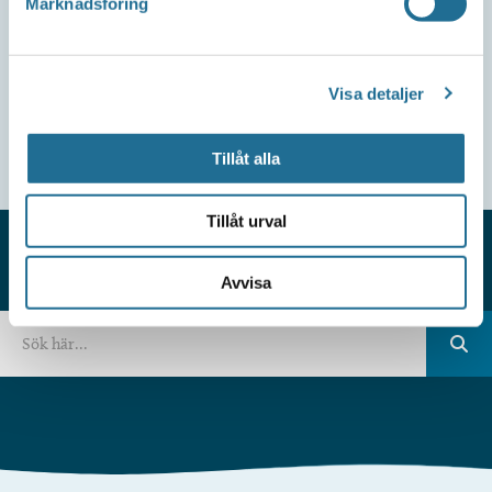
Marknadsföring
Visa detaljer
Tillåt alla
Tillåt urval
Avvisa
HITTAR DU INTE VAD DU SÖKER?