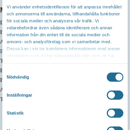
Vi använder enhetsidentifierare för att anpassa innehållet
MER INFO
och annonserna till användarna, tillhandahålla funktioner
för sociala medier och analysera vår trafik. Vi
Datum:
11 mars, 2024 kl 14:00
-
16:00
vidarebefordrar även sådana identifierare och annan
Plats:
Borensbergs Bibliotek
information från din enhet till de sociala medier och
Adress:
Husbyvägen 13
annons- och analysföretag som vi samarbetar med.
Dessa kan i sin tur kombinera informationen med annan
Borensberg
,
59175
information som du har tillhandahållit eller som de har
Telefon:
0141-22 58 75
samlat in när du har använt deras tjänster.
E-mail:
Samtyckesval
Nödvändig
Pris:
Gratis
Arrangör:
Inställningar
Telefonnummer arrangör:
Statistik