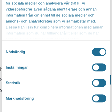
för sociala medier och analysera vår trafik. Vi
vidarebefordrar även sådana identifierare och annan
information från din enhet till de sociala medier och
annons- och analysföretag som vi samarbetar med.
Dessa kan i sin tur kombinera informationen med annan
information som du har tillhandahållit eller som de har
samlat in när du har använt deras tjänster.
Samtyckesval
Nödvändig
Hittar du inte vad du söker?
Inställningar
Sök här...
Search
Statistik
Marknadsföring
Translate