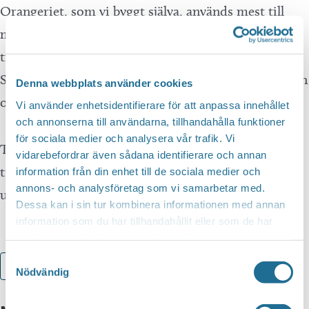
Orangeriet, som vi byggt själva, används mest till
matsal och vila. Vi har byggt en smedja där vi
tillverkar olika växtstöd och annat till trädgården.
Samspelet mellan växter och hårda material som järn
Denna webbplats använder cookies
och sten tröttnar vi aldrig på att utforska.
Vi använder enhetsidentifierare för att anpassa innehållet
och annonserna till användarna, tillhandahålla funktioner
för sociala medier och analysera vår trafik. Vi
Tag gärna med fikakorgen och slå dig ner i
vidarebefordrar även sådana identifierare och annan
trädgården. Den som har barnasinnet kvar kan leta
information från din enhet till de sociala medier och
annons- och analysföretag som vi samarbetar med.
upp ”kolaträdet” och se om det bär någon frukt.
Dessa kan i sin tur kombinera informationen med annan
information som du har tillhandahållit eller som de har
samlat in när du har använt deras tjänster.
Samtyckesval
Lägg till i kalender
Nödvändig