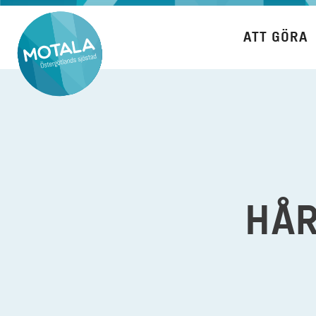
Hoppa
till
ATT GÖRA
innehåll
HÅR