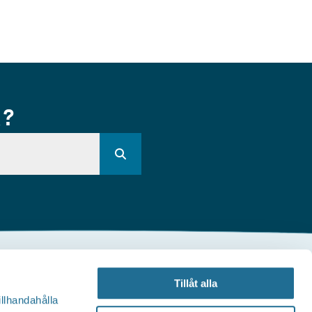
R?
Andra webbplatser
Tillåt alla
illhandahålla
illväxt Motala