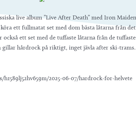
assiska live album ”Live After Death” med Iron Maiden 
köra ett fullmatat set med dom bästa låtarna från de
också ett set med de tuffaste låtarna från de tuffaste
gillar hårdrock på riktigt, inget jävla after ski-trams.
s/h1589lj52hv659m/2025-06-07/hardrock-for-helvete