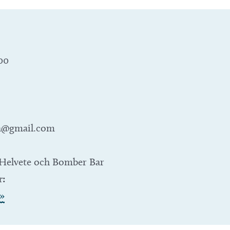
:00
a@gmail.com
Helvete och Bomber Bar
r:
»