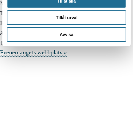
Tillåt alla
Motala
,
59135
Telefon:
0141-21 20 08
Tillåt urval
E-mail:
Arrangör:
Avvisa
Telefonnummer arrangör:
Evenemangets webbplats »