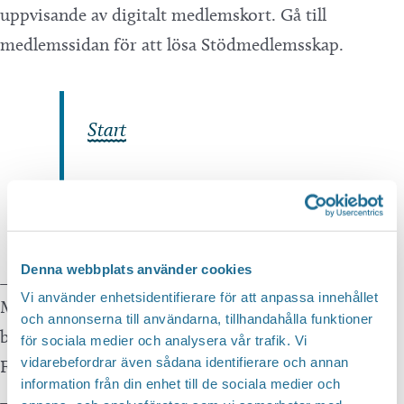
uppvisande av digitalt medlemskort. Gå till
medlemssidan för att lösa Stödmedlemsskap.
Start
Denna webbplats använder cookies
_____________________________________
Vi använder enhetsidentifierare för att anpassa innehållet
Matchen sänds även via MVT.se, expressen.se och
och annonserna till användarna, tillhandahålla funktioner
bandypuls.se.
för sociala medier och analysera vår trafik. Vi
vidarebefordrar även sådana identifierare och annan
Följ matchen via Bandygrytan
information från din enhet till de sociala medier och
_____________________________________