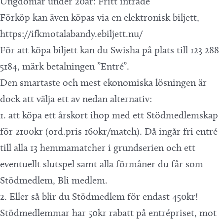
Ungdomar under 20år: Fritt inträde
Förköp kan även köpas via en elektronisk biljett,
https://ifkmotalabandy.ebiljett.nu/
För att köpa biljett kan du Swisha på plats till 123 288
5184, märk betalningen ”Entré”.
Den smartaste och mest ekonomiska lösningen är
dock att välja ett av nedan alternativ:
1. att köpa ett årskort ihop med ett Stödmedlemskap
för 2100kr (ord.pris 160kr/match). Då ingår fri entré
till alla 13 hemmamatcher i grundserien och ett
eventuellt slutspel samt alla förmåner du får som
Stödmedlem, Bli medlem.
2. Eller så blir du Stödmedlem för endast 450kr!
Stödmedlemmar har 50kr rabatt på entrépriset, mot