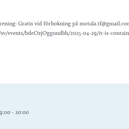
ening: Gratis vid förbokning på motala.tf@gmail.c
e/sv/events/bdeOzjOggundbh/2025-04-29/it-is-contain
19:00
-
20:00