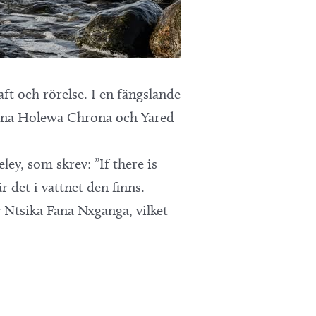
aft och rörelse. I en fängslande
anna Holewa Chrona och Yared
ey, som skrev: ”If there is
r det i vattnet den finns.
Ntsika Fana Nxganga, vilket