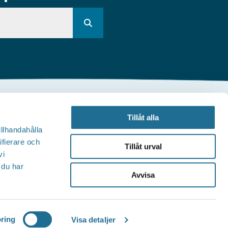
Andra webbplatser
Tillåt alla
illhandahålla
illväxt Motala
ifierare och
Tillåt urval
vi
Visit Östergötland
 du har
Avvisa
Sjöstadskortet
Motala Kommun
ring
Visa detaljer