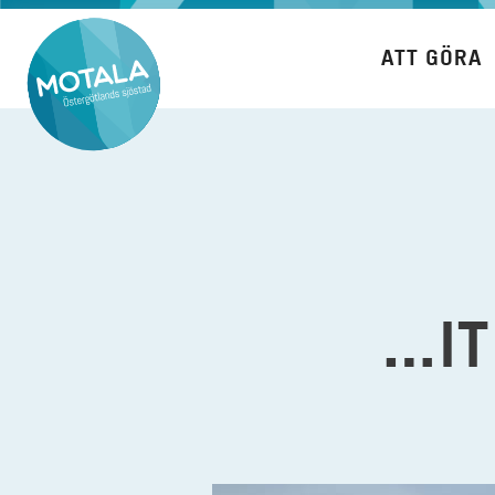
Hoppa
till
ATT GÖRA
innehåll
…IT