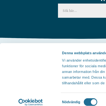
Denna webbplats använde
Kontakta oss
Vi använder enhetsidentifie
Telefon
funktioner för sociala medi
Besöksservice 0141 - 10 1 2 05
annan information från din
Mail
samarbetar med. Dessa kan
tillhandahållit eller som d
upplev@motala.se
Samtyckesval
Nödvändig
Översätt