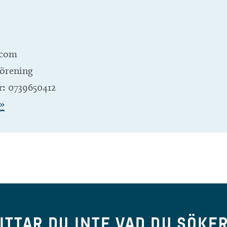
.com
örening
r:
0739650412
»
ITTAR DU INTE VAD DU SÖKE