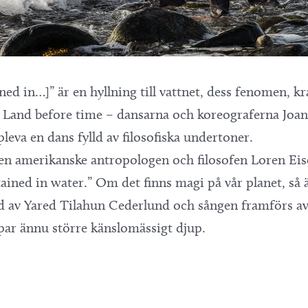
ned in…]” är en hyllning till vattnet, dess fenomen, kr
v Land before time – dansarna och koreograferna Jo
leva en dans fylld av filosofiska undertoner.
 den amerikanske antropologen och filosofen Loren Eisel
tained in water.” Om det finns magi på vår planet, så ä
 av Yared Tilahun Cederlund och sången framförs av 
par ännu större känslomässigt djup.