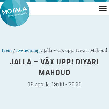
Hoppa
till
innehåll
Hem
/
Evenemang
/
Jalla – väx upp! Diyari Mahoud
JALLA – VÄX UPP! DIYARI
MAHOUD
18 april kl 19:00
-
20:30