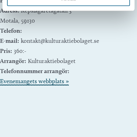
Plats:
Teatersalongen Motala Folkets Hus
Adress:
Repslagaretagatan 3
Motala
,
59130
Telefon:
E-mail:
kontakt@kulturaktiebolaget.se
Pris:
360:-
Arrangör:
Kulturaktiebolaget
Telefonnummer arrangör:
Evenemangets webbplats »