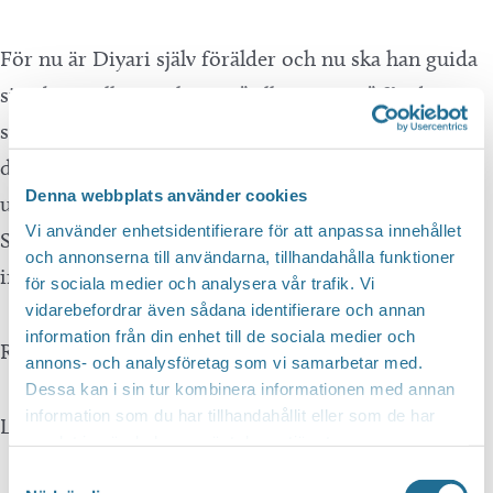
För nu är Diyari själv förälder och nu ska han guida
sina barn till vuxenlivet. I ”Jalla, väx upp” får du
svaret på hur väl Diyari lyckas med sitt uppdrag. Ta
del av hans känslor kring de kulturkrockar som kan
Denna webbplats använder cookies
uppstå när man försöker växa upp och passa in i
Vi använder enhetsidentifierare för att anpassa innehållet
Sverige och skratta högt åt de (förbjudna) tankar
och annonserna till användarna, tillhandahålla funktioner
inga föräldrar våga säga högt.
för sociala medier och analysera vår trafik. Vi
vidarebefordrar även sådana identifierare och annan
information från din enhet till de sociala medier och
Rek åldersgräns 12 år
annons- och analysföretag som vi samarbetar med.
Dessa kan i sin tur kombinera informationen med annan
information som du har tillhandahållit eller som de har
Längd ca 85 minuter
samlat in när du har använt deras tjänster.
Samtyckesval