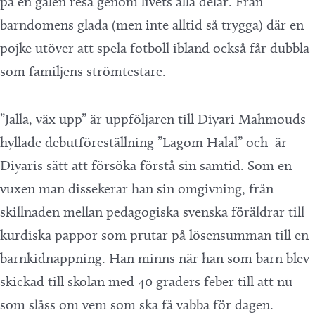
på en galen resa genom livets alla delar. Från
barndomens glada (men inte alltid så trygga) där en
pojke utöver att spela fotboll ibland också får dubbla
som familjens strömtestare.
”Jalla, väx upp” är uppföljaren till Diyari Mahmouds
hyllade debutföreställning ”Lagom Halal” och är
Diyaris sätt att försöka förstå sin samtid. Som en
vuxen man dissekerar han sin omgivning, från
skillnaden mellan pedagogiska svenska föräldrar till
kurdiska pappor som prutar på lösensumman till en
barnkidnappning. Han minns när han som barn blev
skickad till skolan med 40 graders feber till att nu
som slåss om vem som ska få vabba för dagen.