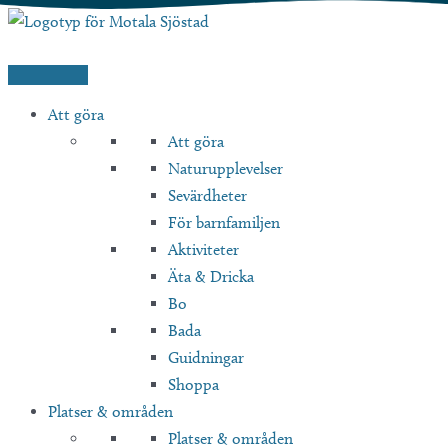
Hoppa
till
innehåll
Att göra
Att göra
Naturupplevelser
Sevärdheter
För barnfamiljen
Aktiviteter
Äta & Dricka
Bo
Bada
Guidningar
Shoppa
Platser & områden
Platser & områden