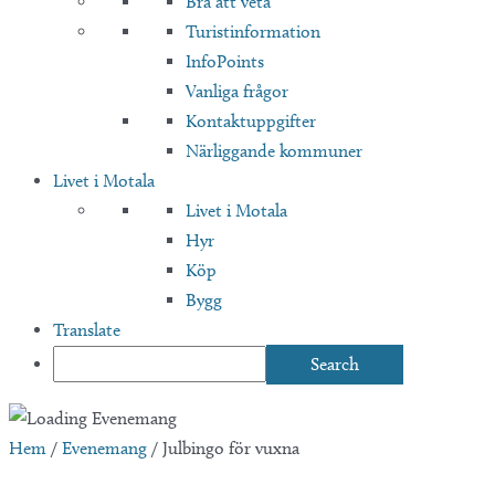
Bra att veta
Turistinformation
InfoPoints
Vanliga frågor
Kontaktuppgifter
Närliggande kommuner
Livet i Motala
Livet i Motala
Hyr
Köp
Bygg
Translate
Hem
/
Evenemang
/
Julbingo för vuxna