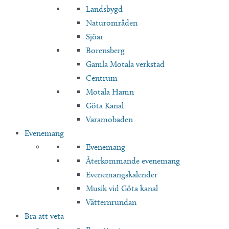
Landsbygd
Naturområden
Sjöar
Borensberg
Gamla Motala verkstad
Centrum
Motala Hamn
Göta Kanal
Varamobaden
Evenemang
Evenemang
Återkommande evenemang
Evenemangskalender
Musik vid Göta kanal
Vätternrundan
Bra att veta