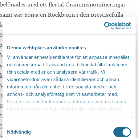
belönades med ett flertal Grammisnomineringar
samt gav Sonja en Rockbjörn i den prestigefulla
kategorin “Årets Kvinnliga Artist”.
Sedan dess har hon hunnit ge ut ytterligare fem
album och turnerar flitigt över hela Sverige.
Denna webbplats använder cookies
Vi är så glada att välkomna Sonja till ”I Juletid” och
Vi använder enhetsidentifierare för att anpassa innehållet
ser fram emot att skapa en minnesvärd kväll i såväl
och annonserna till användarna, tillhandahålla funktioner
för sociala medier och analysera vår trafik. Vi
kyrkor som teatrar och konserthus.
vidarebefordrar även sådana identifierare och annan
Varmt Välkomna, hoppas vi ses!
information från din enhet till de sociala medier och
annons- och analysföretag som vi samarbetar med.
Marcos Ubeda & Magnus Johansson
Dessa kan i sin tur kombinera informationen med annan
Speltid: kl. 19:00 vardagar,
information som du har tillhandahållit eller som de har
Längd: ca 90 min utan paus
samlat in när du har använt deras tjänster.
Ledsagare går fritt
Samtyckesval
Nödvändig
Hemsida:
www.guppy.nu