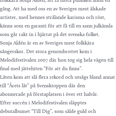
folkkära Sonja Aldén, att få möta publiken ännu en
gång. Att ha med oss en av Sveriges mest älskade
artister, med hennes strålande karisma och röst,
känns som en garanti för att få till en sann julkänsla
som går rakt in i hjärtat på det svenska folket.
Sonja Aldén är en av Sveriges mest folkkära
sångerskor. Det stora genombrottet kom i
Melodifestivalen 2007 där hon tog sig hela vägen till
final med jättehiten “För att du finns”.
Låten kom att slå flera rekord och utsågs bland annat
till “Årets låt” på Svensktoppen där den
abonnerade på förstaplatsen i över ett halvår.
Efter succén i Melodifestivalen släpptes
debutalbumet “Till Dig”, som sålde guld och