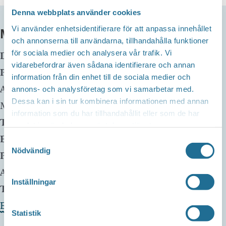
Denna webbplats använder cookies
Vi använder enhetsidentifierare för att anpassa innehållet
MER INFO
och annonserna till användarna, tillhandahålla funktioner
för sociala medier och analysera vår trafik. Vi
Datum:
21 december, 2025 kl 18:00
-
20:00
vidarebefordrar även sådana identifierare och annan
Plats:
Equmeniakyrkan Furulid
information från din enhet till de sociala medier och
Adress:
Badstrandsvägen 8
annons- och analysföretag som vi samarbetar med.
Dessa kan i sin tur kombinera informationen med annan
Motala
,
59170
Sweden
information som du har tillhandahållit eller som de har
Telefon:
0701524466
samlat in när du har använt deras tjänster.
E-mail:
ingmarie@equmeniakyrkanmotala.se
Samtyckesval
Nödvändig
Pris:
Gratis
Arrangör:
Equmeniakyrkan Furulid
Inställningar
Telefonnummer arrangör:
0701524466
Evenemangets webbplats »
Statistik