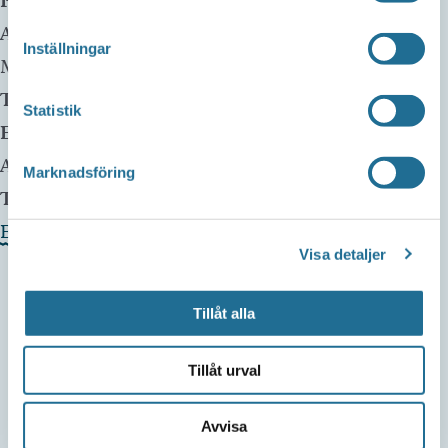
Plats:
Ulfåsa Möbler
Adress:
Ask Frälsegård
Inställningar
Motala
,
Telefon:
Statistik
E-mail:
info@lifeleading.se
Arrangör:
Marknadsföring
Telefonnummer arrangör:
Evenemangets webbplats »
Visa detaljer
Tillåt alla
Tillåt urval
Avvisa