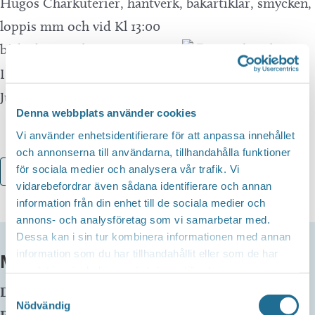
Hugos Charkuterier, hantverk, bakartiklar, smycken,
loppis mm och vid Kl 13:00
båda dagarna kommer tomten
på besök.
I Guldcaféet kommer det finnas försäljning av
Julsmörgåsar, julfika och glögg mm
Denna webbplats använder cookies
Vi använder enhetsidentifierare för att anpassa innehållet
och annonserna till användarna, tillhandahålla funktioner
för sociala medier och analysera vår trafik. Vi
Lägg till i kalender
vidarebefordrar även sådana identifierare och annan
information från din enhet till de sociala medier och
annons- och analysföretag som vi samarbetar med.
Dessa kan i sin tur kombinera informationen med annan
information som du har tillhandahållit eller som de har
MER INFO
samlat in när du har använt deras tjänster.
Datum:
15 november, 2025 kl 10:00
-
16:00
Samtyckesval
Nödvändig