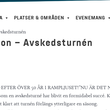
A
PLATSER & OMRÅDEN
EVENEMANG
vskedsturnén
son – Avskedsturnén
FTER ÖVER 50 ÅR I RAMPLJUSET!”NU ÄR DET 
avskedsturné har blivit en formidabel succé. Kikki
 klart att turnén förlängs ytterligare en säsong.