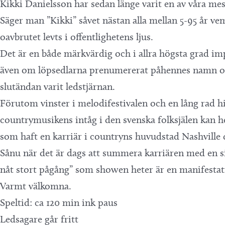
Kikki Danielsson har sedan länge varit en av våra mes
Säger man ”Kikki” såvet nästan alla mellan 5-95 år ve
oavbrutet levts i offentlighetens ljus.
Det är en både märkvärdig och i allra högsta grad im
även om löpsedlarna prenumererat påhennes namn och 
slutändan varit ledstjärnan.
Förutom vinster i melodifestivalen och en lång rad 
countrymusikens intåg i den svenska folksjälen kan 
som haft en karriär i countryns huvudstad Nashville 
Sånu när det är dags att summera karriären med en si
nåt stort pågång” som showen heter är en manifestati
Varmt välkomna.
Speltid: ca 120 min ink paus
Ledsagare går fritt