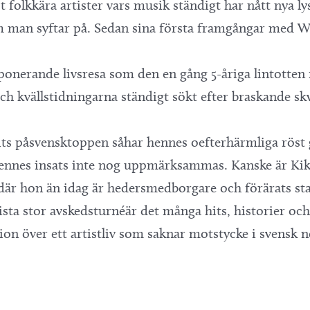
t folkkära artister vars musik ständigt har nått nya 
m man syftar på. Sedan sina första framgångar med Wiz
ponerande livsresa som den en gång 5-åriga lintotten
kvällstidningarna ständigt sökt efter braskande skv
hits påsvensktoppen såhar hennes oefterhärmliga röst
hennes insats inte nog uppmärksammas. Kanske är Kikk
där hon än idag är hedersmedborgare och förärats sta
sta stor avskedsturnéär det många hits, historier oc
on över ett artistliv som saknar motstycke i svensk n