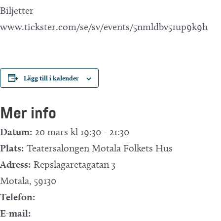
Biljetter
www.tickster.com/se/sv/events/5nmldbv51up9k9h
Lägg till i kalender
Mer info
Datum:
20 mars kl 19:30
-
21:30
Plats:
Teatersalongen Motala Folkets Hus
Adress:
Repslagaretagatan 3
Motala
,
59130
Telefon:
E-mail: