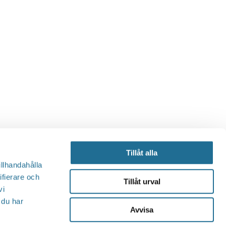
Tillåt alla
illhandahålla
ifierare och
Tillåt urval
vi
 du har
Avvisa