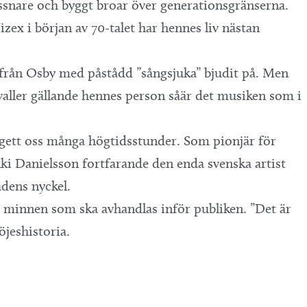
lyssnare och byggt broar över generationsgränserna.
ex i början av 70-talet har hennes liv nästan
 från Osby med påstådd ”sångsjuka” bjudit på. Men
aller gällande hennes person såär det musiken som i
 gett oss många högtidsstunder. Som pionjär för
i Danielsson fortfarande den enda svenska artist
dens nyckel.
h minnen som ska avhandlas inför publiken. ”Det är
öjeshistoria.