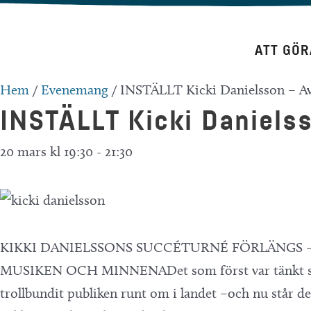
Hoppa
till
ATT GÖR
innehåll
Hem
/
Evenemang
/
INSTÄLLT Kicki Danielsson – A
INSTÄLLT Kicki Daniels
20 mars kl 19:30
-
21:30
KIKKI DANIELSSONS SUCCÉTURNÉ FÖRLÄNGS –E
MUSIKEN OCH MINNENADet som först var tänkt som en 
trollbundit publiken runt om i landet –och nu står det