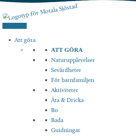
Hoppa
till
innehåll
Att göra
ATT GÖRA
Naturupplevelser
Sevärdheter
För barnfamiljen
Aktiviteter
Äta & Dricka
Bo
Bada
Guidningar