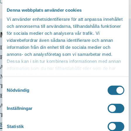
Denna webbplats använder cookies
Vi använder enhetsidentifierare för att anpassa innehållet
och annonserna till användarna, tillhandahålla funktioner
MER INFO
för sociala medier och analysera vår trafik. Vi
vidarebefordrar även sådana identifierare och annan
Datum:
14 februari kl 11:00
-
15:00
information från din enhet till de sociala medier och
annons- och analysföretag som vi samarbetar med.
Plats:
Dubergska gården
Dessa kan i sin tur kombinera informationen med annan
Adress:
Bispmotalagatan 34
information som du har tillhandahållit eller som de har
samlat in när du har använt deras tjänster.
Motala
,
59130
Samtyckesval
Telefon:
Nödvändig
E-mail:
info@motalakonstforening.se
Arrangör:
Inställningar
Telefonnummer arrangör:
Evenemangets webbplats »
Statistik